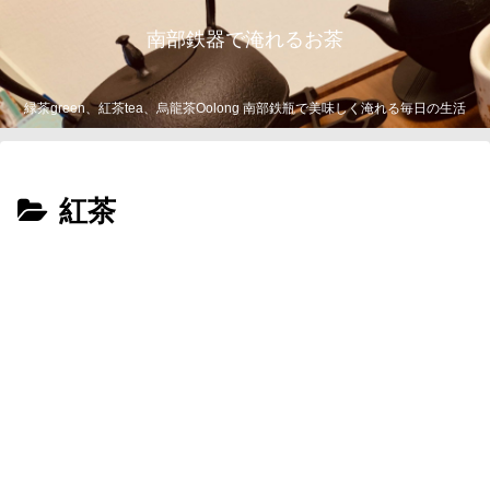
南部鉄器で淹れるお茶
緑茶green、紅茶tea、烏龍茶Oolong 南部鉄瓶で美味しく淹れる毎日の生活
紅茶