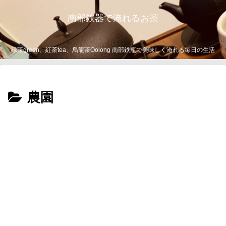
南部鉄器で淹れるお茶
緑茶green、紅茶tea、烏龍茶Oolong 南部鉄瓶で美味しく淹れる毎日の生活
農園