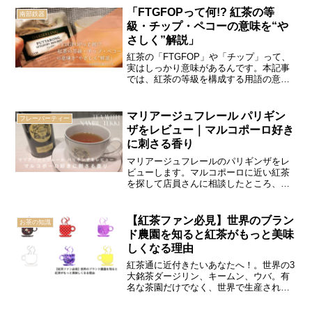
感じたのは、ほどよい渋みと軽やかな香
「FTGFOPって何!? 紅茶の等
南部鉄器
り、クセの少ない飲みやすさでした。ダ
級・チップ・ペコーの意味を“や
ージリンやアールグレイ、ニルギリとの
さしく”解説」
違いにも触れながら、ストレート・レモ
ンティー・甘いお菓子との相性までまと
紅茶の「FTGFOP」や「チップ」って、
めています。
実はしっかり意味があるんです。本記事
では、紅茶の等級を構成する用語の意味
を図と一緒にやさしく解説。紅茶の味の
違いやグレードによる特徴がわかると、
普段のお茶選びがちょっと楽しくなりま
マリアージュフレール パリギン
フレーバーティー
すよ。
ザをレビュー｜マルコポーロ好き
に刺さる香り
マリアージュフレールのパリギンザをレ
ビューします。マルコポーロに近い紅茶
を探して店員さんに相談したところ、お
すすめされたのがパリギンザでした。缶
を開けた瞬間の赤い果実の香り、ホッ
ト・アイス・ミルクティーでの飲み比
【紅茶ファン必見】世界のブラン
お茶の知識
べ、マルコポーロとの違い、アールグレ
ド農園を知ると紅茶がもっと美味
イ系と悩む人への注意点まで、実際に飲
しくなる理由
んだ感想をもとにまとめました。
紅茶通に近付きたいあなたへ！。世界の3
大銘茶ダージリン、キームン、ウバ。有
名な茶園だけでなく、世界で生産されて
いる細かな農園を知ればその茶葉の味の
想像がさらに湧きます！是非ブランド農