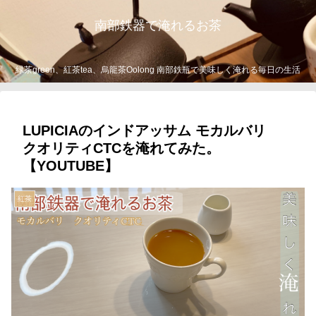
南部鉄器で淹れるお茶
緑茶green、紅茶tea、烏龍茶Oolong 南部鉄瓶で美味しく淹れる毎日の生活
LUPICIAのインドアッサム モカルバリ
クオリティCTCを淹れてみた。
【YOUTUBE】
紅茶