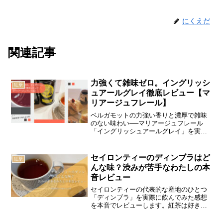
にくえだ
関連記事
力強くて雑味ゼロ。イングリッシ
紅茶
ュアールグレイ徹底レビュー【マ
リアージュフレール】
ベルガモットの力強い香りと濃厚で雑味
のない味わい──マリアージュフレール
「イングリッシュアールグレイ」を実飲
レビュー。ペアリングの相性、小麦系茶
菓子との組み合わせ、2煎目のレモンティ
ーアレンジ、他銘柄比較まで“パワフルな
セイロンティーのディンブラはど
紅茶
アールグレイ”の魅力を詳しく紹介しま
んな味？渋みが苦手なわたしの本
す。
音レビュー
セイロンティーの代表的な産地のひとつ
「ディンブラ」を実際に飲んでみた感想
を本音でレビューします。紅茶は好きだ
けど、渋みや青臭さが強いものは少し苦
手。そんなわたしがディンブラを飲んで