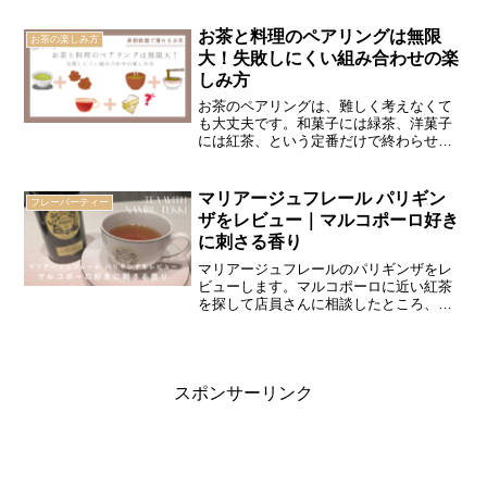
断の両軸から答えます。安全ラインの見
極め方がわかる記事です。
お茶と料理のペアリングは無限
お茶の楽しみ方
大！失敗しにくい組み合わせの楽
しみ方
お茶のペアリングは、難しく考えなくて
も大丈夫です。和菓子には緑茶、洋菓子
には紅茶、という定番だけで終わらせる
のはもったいないとわたしは思っていま
す。実際は、香りが軽いお茶、旨みが強
いお茶、香ばしいお茶で、合う料理やお
マリアージュフレール パリギン
フレーバーティー
やつはかなり変わります。この記事では
ザをレビュー｜マルコポーロ好き
「どんな味に、どんなお茶を合わせると
に刺さる香り
失敗しにくいか」を、朝・昼・夜のシー
ンも交えながら整理しました。最後は、
マリアージュフレールのパリギンザをレ
実際に試しやすいお茶選びにもつなげて
ビューします。マルコポーロに近い紅茶
います。
を探して店員さんに相談したところ、お
すすめされたのがパリギンザでした。缶
を開けた瞬間の赤い果実の香り、ホッ
ト・アイス・ミルクティーでの飲み比
べ、マルコポーロとの違い、アールグレ
イ系と悩む人への注意点まで、実際に飲
スポンサーリンク
んだ感想をもとにまとめました。