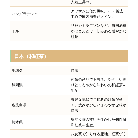
人気上昇中。
アッサムに似た風味。CTC製法
バングラデシュ
中心で国内消費がメイン。
リゼやトラブゾンなど。自国消費
トルコ
がほとんどで、甘みある穏やかな
紅茶。
日本（和紅茶）
地域名
特徴
煎茶の産地でも有名。やさしい香
静岡県
りとまろやかな味わいの和紅茶を
生産。
温暖な気候で早摘みの紅茶が多
鹿児島県
く、渋みが少ないまろやかな味が
特徴。
釜炒り茶の技術を生かした個性派
熊本県
和紅茶を生産。
八女茶で知られる産地。紅茶づく