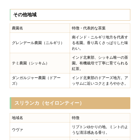
その他地域
農園名
特徴・代表的な茶葉
南インド・ニルギリ地方を代表す
グレンデール農園（ニルギリ）
る名園。香り高くさっぱりした味
わい。
インド北東部、シッキム唯一の茶
テミ農園（シッキム）
園。有機栽培で丁寧に育てられる
紅茶。
ダンガルジャー農園（ドアー
インド北東部のドアーズ地方。ア
ズ）
ッサムに近いコクとまろやかさ。
スリランカ（セイロンティー）
地域名
特徴
リプトンゆかりの地。ミントのよ
ウヴァ
うな清涼感ある香り。