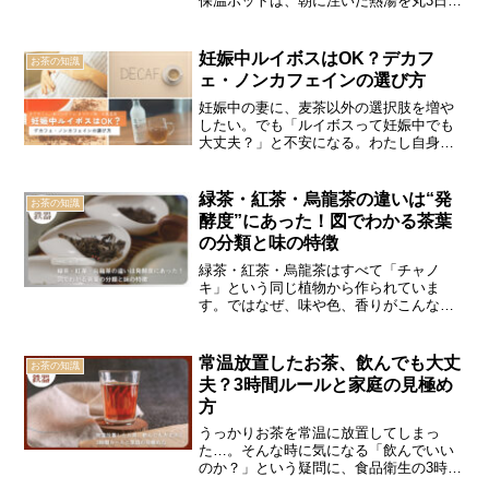
保温ポットは、朝に注いだ熱湯を丸3日間
キープできる実力派。わたし自身が実測
した温度データ（80℃→35℃）をもと
に、その保温力と使い勝手をリアルに紹
妊娠中ルイボスはOK？デカフ
お茶の知識
介します。お茶好き・コーヒー好きにと
ェ・ノンカフェインの選び方
って、もう手放せない生活必需品です。
妊娠中の妻に、麦茶以外の選択肢を増や
したい。でも「ルイボスって妊娠中でも
大丈夫？」と不安になる。わたし自身
も、寝る前のカフェインで意外と目が冴
えることに気づき、夜の飲み物を見直し
ました。この記事では、デカフェ・ノン
緑茶・紅茶・烏龍茶の違いは“発
お茶の知識
カフェイン・カフェインレスの違いを整
酵度”にあった！図でわかる茶葉
理しつつ、ルイボスを含めた“続く”選び方
の分類と味の特徴
をまとめます。家で回しやすい組み合わ
せ、買って後悔しないコツまで、押しつ
緑茶・紅茶・烏龍茶はすべて「チャノ
けずに一緒に考えます。
キ」という同じ植物から作られていま
す。ではなぜ、味や色、香りがこんなに
も違うのでしょうか？その秘密は“発酵
度”にあります。この記事では、茶葉の分
類図を交えながら、発酵によって変わる
常温放置したお茶、飲んでも大丈
お茶の知識
お茶の種類と特徴をやさしく解説。初心
夫？3時間ルールと家庭の見極め
者にもわかりやすく、毎日の一杯がもっ
方
と楽しくなる内容になっています。
うっかりお茶を常温に放置してしまっ
た…。そんな時に気になる「飲んでいい
のか？」という疑問に、食品衛生の3時間
ルールと、にくえだ家の現実的な家庭判