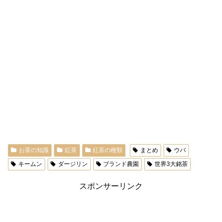
お茶の知識
紅茶
紅茶の種類
まとめ
ウバ
キームン
ダージリン
ブランド農園
世界3大銘茶
スポンサーリンク