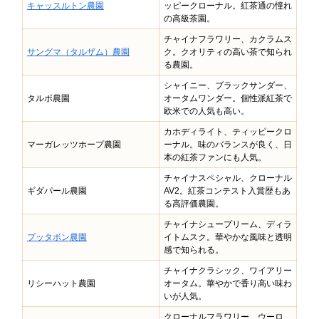
キャッスルトン農園
ッピークローナル。紅茶通の憧れ
の高級茶園。
チャイナフラワリー、カクラムス
サングマ（タルザム）農園
ク。クオリティの高い茶で知られ
る農園。
シャイニー、ブラックサンダー、
タルボ農園
オータムワンダー。個性派紅茶で
欧米での人気も高い。
カホディライト、ティッピークロ
マーガレッツホープ農園
ーナル。味のバランスが良く、日
本の紅茶ファンにも人気。
チャイナスペシャル、クローナル
ギダパール農園
AV2。紅茶コンテスト入賞歴もあ
る高評価農園。
チャイナシュープリーム、ディラ
プッタボン農園
イトムスク。華やかな風味と透明
感で知られる。
チャイナクラシック、ワイアリー
リシーハット農園
オータム。華やかで香り高い味わ
いが人気。
クローナルフラワリー、ウーロ