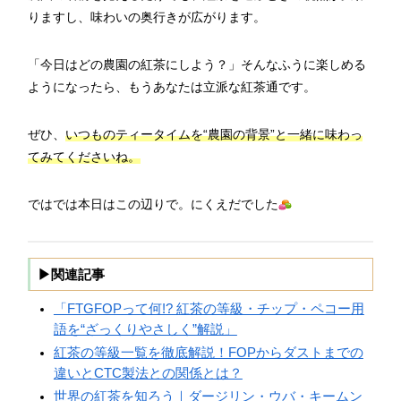
りますし、味わいの奥行きが広がります。
「今日はどの農園の紅茶にしよう？」そんなふうに楽しめる
ようになったら、もうあなたは立派な紅茶通です。
ぜひ、
いつものティータイムを“農園の背景”と一緒に味わっ
てみてくださいね。
ではでは本日はこの辺りで。にくえだでした
▶関連記事
「FTGFOPって何!? 紅茶の等級・チップ・ペコー用
語を“ざっくりやさしく”解説」
紅茶の等級一覧を徹底解説！FOPからダストまでの
違いとCTC製法との関係とは？
世界の紅茶を知ろう｜ダージリン・ウバ・キームン