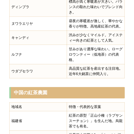
標高が高く寒暖差が大きい。バラ
ディンブラ
ンスの取れた味わいでブレンド向
き。
昼夜の寒暖差が激しく、華やかな
ヌワラエリヤ
香りが特徴。高地産紅茶の代表。
渋みが少なくマイルド。アイステ
キャンディ
ィー向きの紅茶として人気。
甘みがあり濃厚な味わい。ローグ
ルフナ
ロウンティー（低地茶）の代表
格。
高品質な紅茶を産出する注目地。
ウダプセラワ
近年6大銘茶に仲間入り。
中国の紅茶農園
地域名
特徴・代表的な茶葉
紅茶の原型「正山小種（ラプサン
福建省
スーチョン）」を生んだ地。烏龍
茶でも有名。