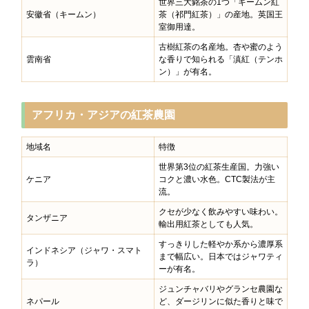
世界三大銘茶の1つ「キームン紅
安徽省（キームン）
茶（祁門紅茶）」の産地。英国王
室御用達。
古樹紅茶の名産地。杏や蜜のよう
雲南省
な香りで知られる「滇紅（テンホ
ン）」が有名。
アフリカ・アジアの紅茶農園
地域名
特徴
世界第3位の紅茶生産国。力強い
ケニア
コクと濃い水色。CTC製法が主
流。
クセが少なく飲みやすい味わい。
タンザニア
輸出用紅茶としても人気。
すっきりした軽やか系から濃厚系
インドネシア（ジャワ・スマト
まで幅広い。日本ではジャワティ
ラ）
ーが有名。
ジュンチャバリやグランセ農園な
ネパール
ど、ダージリンに似た香りと味で