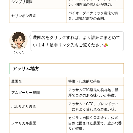
シンブリ農園
ン。個性派の味わいが魅力。
バイオ・ダイナミック農法で有
セリンボン農園
名。環境配慮型の茶園。
農園名をクリックすれば、より詳細にまとめて
います！是非リンク先もご覧ください
にくえだ
アッサム地方
農園名
特徴・代表的な茶葉
アッサムCTC製法の発祥地。濃
アムグーリー農園
厚でコクのある味わいが特徴。
アッサム・CTC。ブレンドティ
ボルサポリ農園
ーにもよく使われる力強い味。
カジランガ国立公園近くに位置。
ヌマリガル農園
自然に囲まれた農園で、豊かな香
りが特徴。